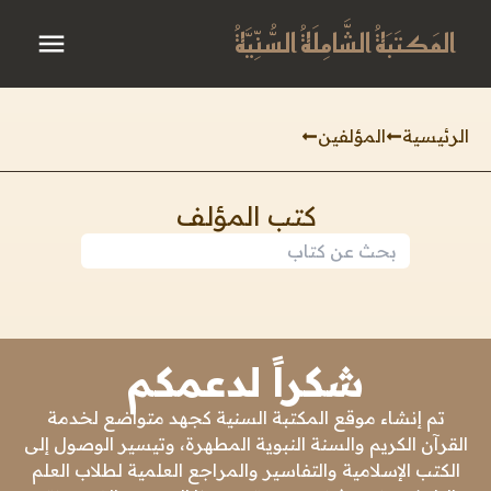
المَكتَبَةُ الشَّامِلَةُ السُّنِّيَّةُ
الرئيسية
المؤلفين
كتب المؤلف
شكراً لدعمكم
تم إنشاء موقع المكتبة السنية كجهد متواضع لخدمة
القرآن الكريم والسنة النبوية المطهرة، وتيسير الوصول إلى
الكتب الإسلامية والتفاسير والمراجع العلمية لطلاب العلم