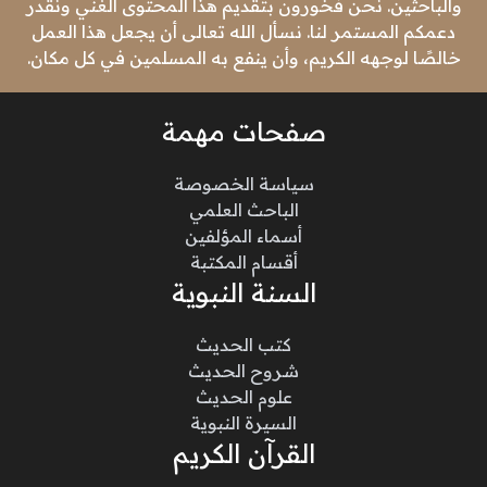
والباحثين. نحن فخورون بتقديم هذا المحتوى الغني ونقدر
دعمكم المستمر لنا. نسأل الله تعالى أن يجعل هذا العمل
خالصًا لوجهه الكريم، وأن ينفع به المسلمين في كل مكان.
صفحات مهمة
سياسة الخصوصة
الباحث العلمي
أسماء المؤلفين
أقسام المكتبة
السنة النبوية
كتب الحديث
شروح الحديث
علوم الحديث
السيرة النبوية
القرآن الكريم