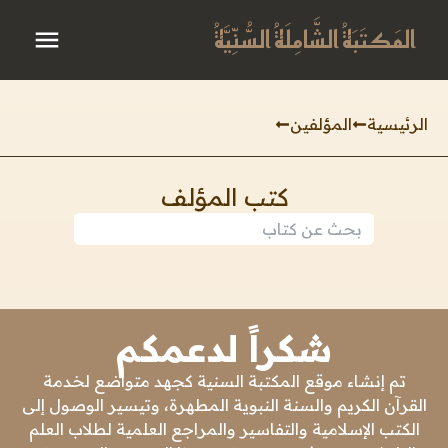
المَكتَبَةُ الشَّامِلَةُ السُّنِّيَّةُ
الرئيسية
المؤلفين
كتب المؤلف
شكراً لدعمكم
تم إنشاء موقع المكتبة السنية كجهد متواضع لخدمة
القرآن الكريم والسنة النبوية المطهرة، وتيسير الوصول إلى
الكتب الإسلامية والتفاسير والمراجع العلمية لطلاب العلم