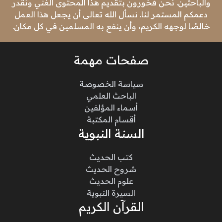
والباحثين. نحن فخورون بتقديم هذا المحتوى الغني ونقدر
دعمكم المستمر لنا. نسأل الله تعالى أن يجعل هذا العمل
خالصًا لوجهه الكريم، وأن ينفع به المسلمين في كل مكان.
صفحات مهمة
سياسة الخصوصة
الباحث العلمي
أسماء المؤلفين
أقسام المكتبة
السنة النبوية
كتب الحديث
شروح الحديث
علوم الحديث
السيرة النبوية
القرآن الكريم