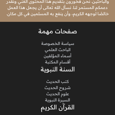
والباحثين. نحن فخورون بتقديم هذا المحتوى الغني ونقدر
دعمكم المستمر لنا. نسأل الله تعالى أن يجعل هذا العمل
خالصًا لوجهه الكريم، وأن ينفع به المسلمين في كل مكان.
صفحات مهمة
سياسة الخصوصة
الباحث العلمي
أسماء المؤلفين
أقسام المكتبة
السنة النبوية
كتب الحديث
شروح الحديث
علوم الحديث
السيرة النبوية
القرآن الكريم