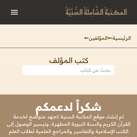
المَكتَبَةُ الشَّامِلَةُ السُّنِّيَّةُ
الرئيسية
المؤلفين
كتب المؤلف
شكراً لدعمكم
تم إنشاء موقع المكتبة السنية كجهد متواضع لخدمة
القرآن الكريم والسنة النبوية المطهرة، وتيسير الوصول إلى
الكتب الإسلامية والتفاسير والمراجع العلمية لطلاب العلم