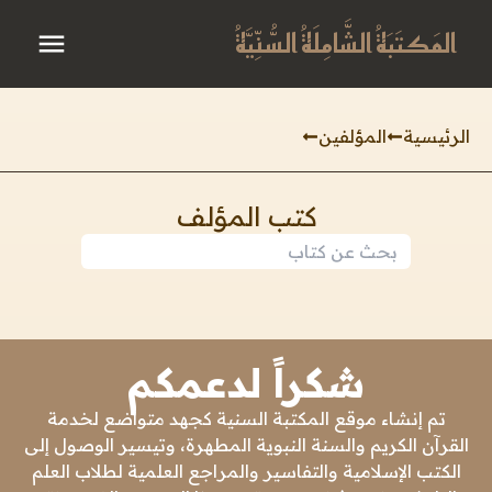
المَكتَبَةُ الشَّامِلَةُ السُّنِّيَّةُ
الرئيسية
المؤلفين
كتب المؤلف
شكراً لدعمكم
تم إنشاء موقع المكتبة السنية كجهد متواضع لخدمة
القرآن الكريم والسنة النبوية المطهرة، وتيسير الوصول إلى
الكتب الإسلامية والتفاسير والمراجع العلمية لطلاب العلم