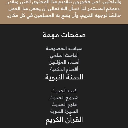
والباحثين. نحن فخورون بتقديم هذا المحتوى الغني ونقدر
دعمكم المستمر لنا. نسأل الله تعالى أن يجعل هذا العمل
خالصًا لوجهه الكريم، وأن ينفع به المسلمين في كل مكان.
صفحات مهمة
سياسة الخصوصة
الباحث العلمي
أسماء المؤلفين
أقسام المكتبة
السنة النبوية
كتب الحديث
شروح الحديث
علوم الحديث
السيرة النبوية
القرآن الكريم