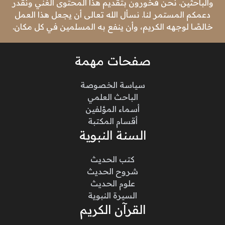
والباحثين. نحن فخورون بتقديم هذا المحتوى الغني ونقدر
دعمكم المستمر لنا. نسأل الله تعالى أن يجعل هذا العمل
خالصًا لوجهه الكريم، وأن ينفع به المسلمين في كل مكان.
صفحات مهمة
سياسة الخصوصة
الباحث العلمي
أسماء المؤلفين
أقسام المكتبة
السنة النبوية
كتب الحديث
شروح الحديث
علوم الحديث
السيرة النبوية
القرآن الكريم