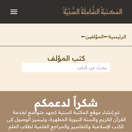
المَكتَبَةُ الشَّامِلَةُ السُّنِّيَّةُ
الرئيسية
المؤلفين
كتب المؤلف
شكراً لدعمكم
تم إنشاء موقع المكتبة السنية كجهد متواضع لخدمة
القرآن الكريم والسنة النبوية المطهرة، وتيسير الوصول إلى
الكتب الإسلامية والتفاسير والمراجع العلمية لطلاب العلم