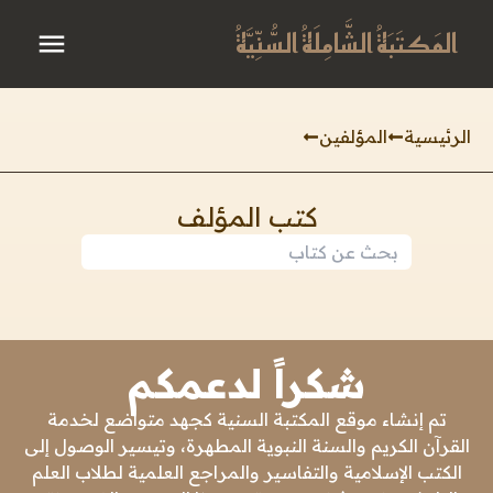
المَكتَبَةُ الشَّامِلَةُ السُّنِّيَّةُ
الرئيسية
المؤلفين
كتب المؤلف
شكراً لدعمكم
تم إنشاء موقع المكتبة السنية كجهد متواضع لخدمة
القرآن الكريم والسنة النبوية المطهرة، وتيسير الوصول إلى
الكتب الإسلامية والتفاسير والمراجع العلمية لطلاب العلم