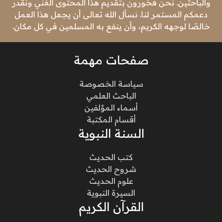
والباحثين. نحن فخورون بتقديم هذا المحتوى الغني ونقدر
دعمكم المستمر لنا. نسأل الله تعالى أن يجعل هذا العمل
خالصًا لوجهه الكريم، وأن ينفع به المسلمين في كل مكان.
صفحات مهمة
سياسة الخصوصة
الباحث العلمي
أسماء المؤلفين
أقسام المكتبة
السنة النبوية
كتب الحديث
شروح الحديث
علوم الحديث
السيرة النبوية
القرآن الكريم