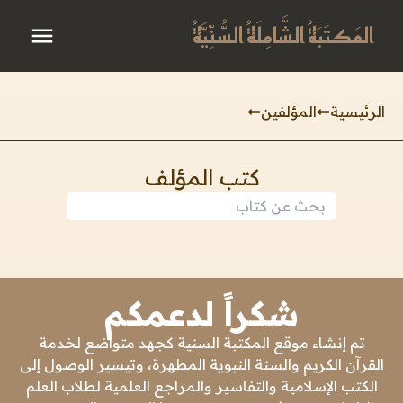
المَكتَبَةُ الشَّامِلَةُ السُّنِّيَّةُ
الرئيسية
المؤلفين
كتب المؤلف
شكراً لدعمكم
تم إنشاء موقع المكتبة السنية كجهد متواضع لخدمة
القرآن الكريم والسنة النبوية المطهرة، وتيسير الوصول إلى
الكتب الإسلامية والتفاسير والمراجع العلمية لطلاب العلم