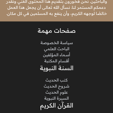
والباحثين. نحن فخورون بتقديم هذا المحتوى الغني ونقدر
دعمكم المستمر لنا. نسأل الله تعالى أن يجعل هذا العمل
خالصًا لوجهه الكريم، وأن ينفع به المسلمين في كل مكان.
صفحات مهمة
سياسة الخصوصة
الباحث العلمي
أسماء المؤلفين
أقسام المكتبة
السنة النبوية
كتب الحديث
شروح الحديث
علوم الحديث
السيرة النبوية
القرآن الكريم