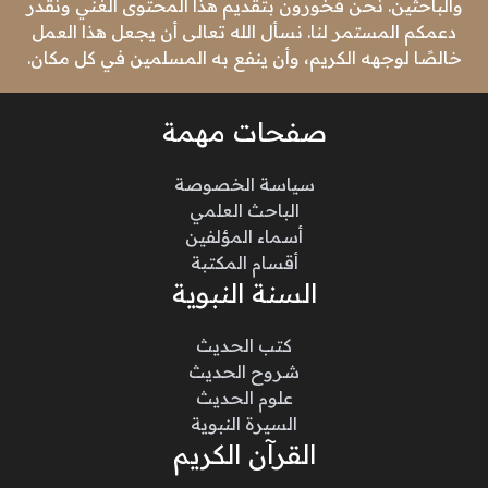
والباحثين. نحن فخورون بتقديم هذا المحتوى الغني ونقدر
دعمكم المستمر لنا. نسأل الله تعالى أن يجعل هذا العمل
خالصًا لوجهه الكريم، وأن ينفع به المسلمين في كل مكان.
صفحات مهمة
سياسة الخصوصة
الباحث العلمي
أسماء المؤلفين
أقسام المكتبة
السنة النبوية
كتب الحديث
شروح الحديث
علوم الحديث
السيرة النبوية
القرآن الكريم