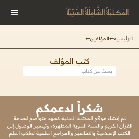
المَكتَبَةُ الشَّامِلَةُ السُّنِّيَّةُ
الرئيسية
المؤلفين
كتب المؤلف
شكراً لدعمكم
تم إنشاء موقع المكتبة السنية كجهد متواضع لخدمة
القرآن الكريم والسنة النبوية المطهرة، وتيسير الوصول إلى
الكتب الإسلامية والتفاسير والمراجع العلمية لطلاب العلم