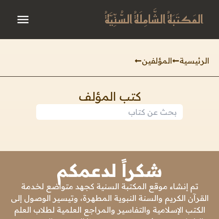
المَكتَبَةُ الشَّامِلَةُ السُّنِّيَّةُ
الرئيسية
المؤلفين
كتب المؤلف
شكراً لدعمكم
تم إنشاء موقع المكتبة السنية كجهد متواضع لخدمة
القرآن الكريم والسنة النبوية المطهرة، وتيسير الوصول إلى
الكتب الإسلامية والتفاسير والمراجع العلمية لطلاب العلم