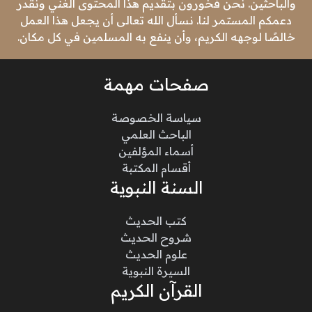
والباحثين. نحن فخورون بتقديم هذا المحتوى الغني ونقدر
دعمكم المستمر لنا. نسأل الله تعالى أن يجعل هذا العمل
خالصًا لوجهه الكريم، وأن ينفع به المسلمين في كل مكان.
صفحات مهمة
سياسة الخصوصة
الباحث العلمي
أسماء المؤلفين
أقسام المكتبة
السنة النبوية
كتب الحديث
شروح الحديث
علوم الحديث
السيرة النبوية
القرآن الكريم