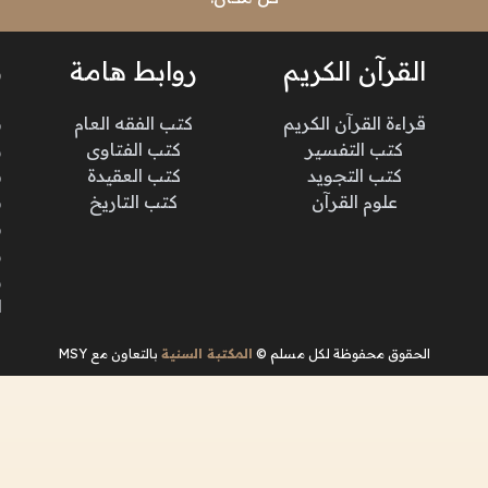
القرآن الكريم
روابط هامة
ن
قراءة القرآن الكريم
كتب الفقه العام
م
كتب التفسير
كتب الفتاوى
و
كتب التجويد
كتب العقيدة
ن
علوم القرآن
كتب التاريخ
م
م
و
و
ا
الحقوق محفوظة لكل مسلم ©
المكتبة السنية
بالتعاون مع MSY