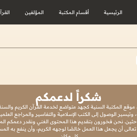
الرئيسية
أقسام المكتبة
المؤلفين
القرآ
شكراً لدعمكم
 موقع المكتبة السنية كجهد متواضع لخدمة القرآن الكريم والسنة 
 وتيسير الوصول إلى الكتب الإسلامية والتفاسير والمراجع العلمي
باحثين. نحن فخورون بتقديم هذا المحتوى الغني ونقدر دعمكم المس
تعالى أن يجعل هذا العمل خالصًا لوجهه الكريم، وأن ينفع به ال
كل مكان.