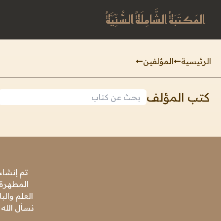
المَكتَبَةُ الشَّامِلَةُ السُّنِّيَّةُ
الرئيسية
المؤلفين
كتب المؤلف
تم إنشاء
المطهرة،
العلم وال
نسأل الله 