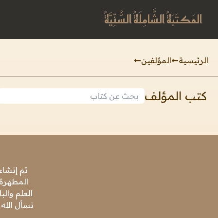
المَكتَبَةُ الشَّامِلَةُ السُّنِّيَّةُ
الرئيسية
المؤلفين
كتب المؤلف
تم إنشاء
المطهرة،
العلم وال
نسأل الله 