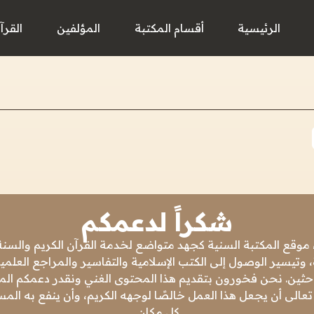
الرئيسية
أقسام المكتبة
المؤلفين
القرآ
شكراً لدعمكم
 موقع المكتبة السنية كجهد متواضع لخدمة القرآن الكريم والسنة 
 وتيسير الوصول إلى الكتب الإسلامية والتفاسير والمراجع العلمي
باحثين. نحن فخورون بتقديم هذا المحتوى الغني ونقدر دعمكم المس
تعالى أن يجعل هذا العمل خالصًا لوجهه الكريم، وأن ينفع به ال
كل مكان.