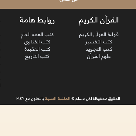
القرآن الكريم
روابط هامة
ن
قراءة القرآن الكريم
كتب الفقه العام
م
كتب التفسير
كتب الفتاوى
و
كتب التجويد
كتب العقيدة
ن
علوم القرآن
كتب التاريخ
م
م
و
و
ا
الحقوق محفوظة لكل مسلم ©
المكتبة السنية
بالتعاون مع MSY