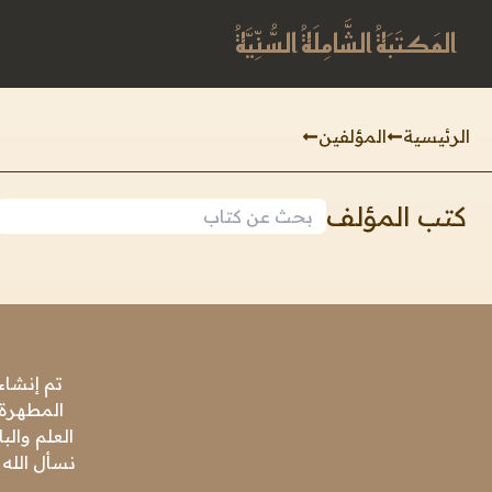
المَكتَبَةُ الشَّامِلَةُ السُّنِّيَّةُ
الرئيسية
المؤلفين
كتب المؤلف
تم إنشاء
المطهرة،
العلم وال
نسأل الله 