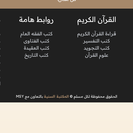
القرآن الكريم
روابط هامة
ن
قراءة القرآن الكريم
كتب الفقه العام
م
كتب التفسير
كتب الفتاوى
و
كتب التجويد
كتب العقيدة
ن
علوم القرآن
كتب التاريخ
م
م
و
و
ا
الحقوق محفوظة لكل مسلم ©
المكتبة السنية
بالتعاون مع MSY