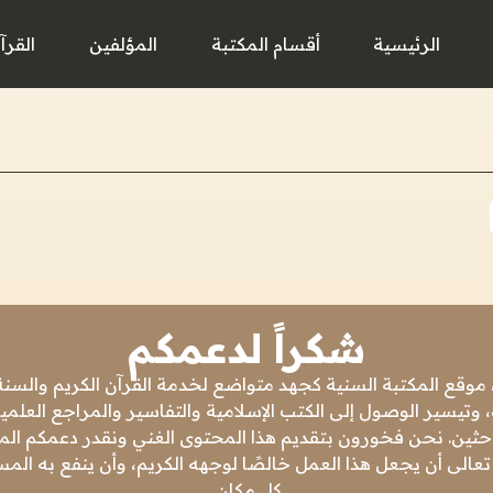
الرئيسية
أقسام المكتبة
المؤلفين
القرآ
شكراً لدعمكم
 موقع المكتبة السنية كجهد متواضع لخدمة القرآن الكريم والسنة 
 وتيسير الوصول إلى الكتب الإسلامية والتفاسير والمراجع العلمي
باحثين. نحن فخورون بتقديم هذا المحتوى الغني ونقدر دعمكم المس
تعالى أن يجعل هذا العمل خالصًا لوجهه الكريم، وأن ينفع به ال
كل مكان.