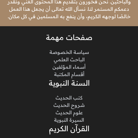
والباحثين. نحن فخورون بتقديم هذا المحتوى الغني ونقدر
دعمكم المستمر لنا. نسأل الله تعالى أن يجعل هذا العمل
خالصًا لوجهه الكريم، وأن ينفع به المسلمين في كل مكان.
صفحات مهمة
سياسة الخصوصة
الباحث العلمي
أسماء المؤلفين
أقسام المكتبة
السنة النبوية
كتب الحديث
شروح الحديث
علوم الحديث
السيرة النبوية
القرآن الكريم