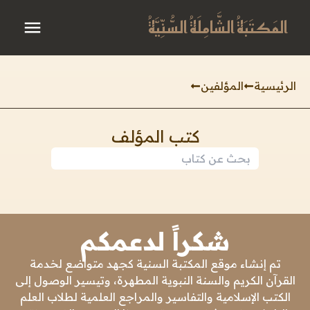
المَكتَبَةُ الشَّامِلَةُ السُّنِّيَّةُ
الرئيسية
المؤلفين
كتب المؤلف
شكراً لدعمكم
تم إنشاء موقع المكتبة السنية كجهد متواضع لخدمة
القرآن الكريم والسنة النبوية المطهرة، وتيسير الوصول إلى
الكتب الإسلامية والتفاسير والمراجع العلمية لطلاب العلم