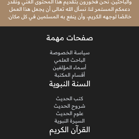
والباحثين. نحن فخورون بتقديم هذا المحتوى الغني ونقدر
دعمكم المستمر لنا. نسأل الله تعالى أن يجعل هذا العمل
خالصًا لوجهه الكريم، وأن ينفع به المسلمين في كل مكان.
صفحات مهمة
سياسة الخصوصة
الباحث العلمي
أسماء المؤلفين
أقسام المكتبة
السنة النبوية
كتب الحديث
شروح الحديث
علوم الحديث
السيرة النبوية
القرآن الكريم