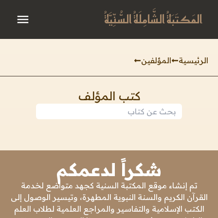
المَكتَبَةُ الشَّامِلَةُ السُّنِّيَّةُ
الرئيسية
المؤلفين
كتب المؤلف
شكراً لدعمكم
تم إنشاء موقع المكتبة السنية كجهد متواضع لخدمة
القرآن الكريم والسنة النبوية المطهرة، وتيسير الوصول إلى
الكتب الإسلامية والتفاسير والمراجع العلمية لطلاب العلم