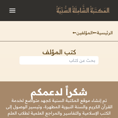
المَكتَبَةُ الشَّامِلَةُ السُّنِّيَّةُ
الرئيسية
المؤلفين
كتب المؤلف
شكراً لدعمكم
تم إنشاء موقع المكتبة السنية كجهد متواضع لخدمة
القرآن الكريم والسنة النبوية المطهرة، وتيسير الوصول إلى
الكتب الإسلامية والتفاسير والمراجع العلمية لطلاب العلم