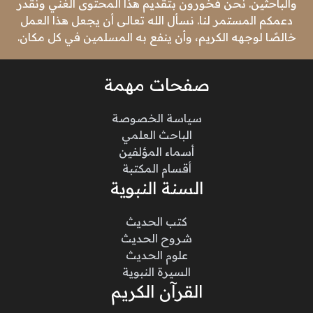
والباحثين. نحن فخورون بتقديم هذا المحتوى الغني ونقدر
دعمكم المستمر لنا. نسأل الله تعالى أن يجعل هذا العمل
خالصًا لوجهه الكريم، وأن ينفع به المسلمين في كل مكان.
صفحات مهمة
سياسة الخصوصة
الباحث العلمي
أسماء المؤلفين
أقسام المكتبة
السنة النبوية
كتب الحديث
شروح الحديث
علوم الحديث
السيرة النبوية
القرآن الكريم