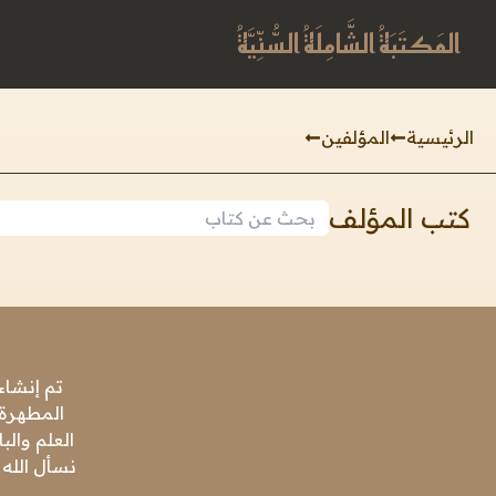
المَكتَبَةُ الشَّامِلَةُ السُّنِّيَّةُ
الرئيسية
المؤلفين
كتب المؤلف
تم إنشاء
المطهرة،
العلم وال
نسأل الله 