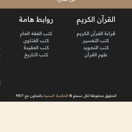
القرآن الكريم
روابط هامة
ن
قراءة القرآن الكريم
كتب الفقه العام
م
كتب التفسير
كتب الفتاوى
و
كتب التجويد
كتب العقيدة
ن
علوم القرآن
كتب التاريخ
م
م
و
و
ا
الحقوق محفوظة لكل مسلم ©
المكتبة السنية
بالتعاون مع MSY