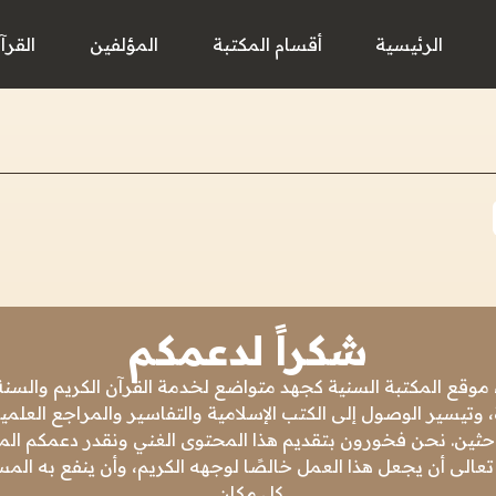
الرئيسية
أقسام المكتبة
المؤلفين
القرآ
شكراً لدعمكم
 موقع المكتبة السنية كجهد متواضع لخدمة القرآن الكريم والسنة 
 وتيسير الوصول إلى الكتب الإسلامية والتفاسير والمراجع العلمي
باحثين. نحن فخورون بتقديم هذا المحتوى الغني ونقدر دعمكم المس
تعالى أن يجعل هذا العمل خالصًا لوجهه الكريم، وأن ينفع به ال
كل مكان.