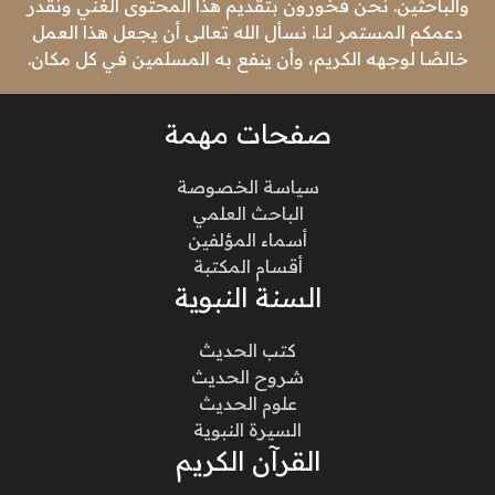
والباحثين. نحن فخورون بتقديم هذا المحتوى الغني ونقدر
دعمكم المستمر لنا. نسأل الله تعالى أن يجعل هذا العمل
خالصًا لوجهه الكريم، وأن ينفع به المسلمين في كل مكان.
صفحات مهمة
سياسة الخصوصة
الباحث العلمي
أسماء المؤلفين
أقسام المكتبة
السنة النبوية
كتب الحديث
شروح الحديث
علوم الحديث
السيرة النبوية
القرآن الكريم