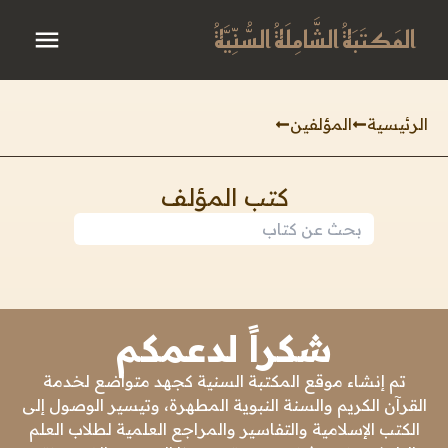
المَكتَبَةُ الشَّامِلَةُ السُّنِّيَّةُ
الرئيسية
المؤلفين
كتب المؤلف
شكراً لدعمكم
تم إنشاء موقع المكتبة السنية كجهد متواضع لخدمة
القرآن الكريم والسنة النبوية المطهرة، وتيسير الوصول إلى
الكتب الإسلامية والتفاسير والمراجع العلمية لطلاب العلم