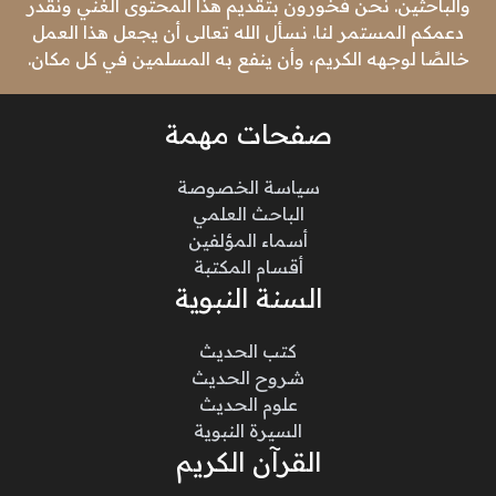
والباحثين. نحن فخورون بتقديم هذا المحتوى الغني ونقدر
دعمكم المستمر لنا. نسأل الله تعالى أن يجعل هذا العمل
خالصًا لوجهه الكريم، وأن ينفع به المسلمين في كل مكان.
صفحات مهمة
سياسة الخصوصة
الباحث العلمي
أسماء المؤلفين
أقسام المكتبة
السنة النبوية
كتب الحديث
شروح الحديث
علوم الحديث
السيرة النبوية
القرآن الكريم