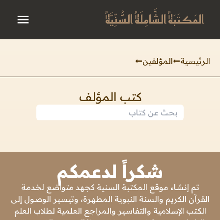
المَكتَبَةُ الشَّامِلَةُ السُّنِّيَّةُ
الرئيسية
المؤلفين
كتب المؤلف
شكراً لدعمكم
تم إنشاء موقع المكتبة السنية كجهد متواضع لخدمة
القرآن الكريم والسنة النبوية المطهرة، وتيسير الوصول إلى
الكتب الإسلامية والتفاسير والمراجع العلمية لطلاب العلم