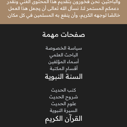
والباحثين. نحن فخورون بتقديم هذا المحتوى الغني ونقدر
دعمكم المستمر لنا. نسأل الله تعالى أن يجعل هذا العمل
خالصًا لوجهه الكريم، وأن ينفع به المسلمين في كل مكان.
صفحات مهمة
سياسة الخصوصة
الباحث العلمي
أسماء المؤلفين
أقسام المكتبة
السنة النبوية
كتب الحديث
شروح الحديث
علوم الحديث
السيرة النبوية
القرآن الكريم