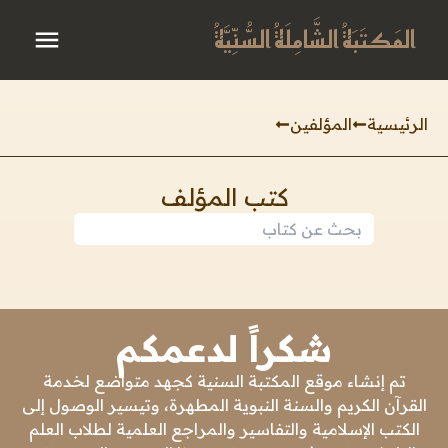
المَكتَبَةُ الشَّامِلَةُ السُّنِّيَّةُ
الرئيسية
المؤلفين
كتب المؤلف
شكراً لدعمكم
تم إنشاء موقع المكتبة السنية كجهد متواضع لخدمة
القرآن الكريم والسنة النبوية المطهرة، وتيسير الوصول إلى
الكتب الإسلامية والتفاسير والمراجع العلمية لطلاب العلم