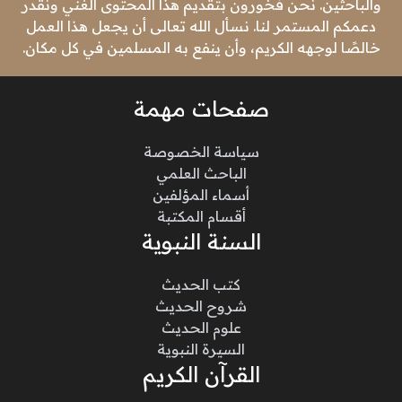
والباحثين. نحن فخورون بتقديم هذا المحتوى الغني ونقدر
دعمكم المستمر لنا. نسأل الله تعالى أن يجعل هذا العمل
خالصًا لوجهه الكريم، وأن ينفع به المسلمين في كل مكان.
صفحات مهمة
سياسة الخصوصة
الباحث العلمي
أسماء المؤلفين
أقسام المكتبة
السنة النبوية
كتب الحديث
شروح الحديث
علوم الحديث
السيرة النبوية
القرآن الكريم