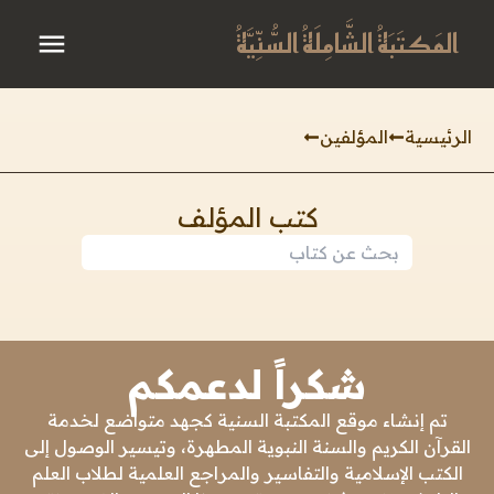
المَكتَبَةُ الشَّامِلَةُ السُّنِّيَّةُ
الرئيسية
المؤلفين
كتب المؤلف
شكراً لدعمكم
تم إنشاء موقع المكتبة السنية كجهد متواضع لخدمة
القرآن الكريم والسنة النبوية المطهرة، وتيسير الوصول إلى
الكتب الإسلامية والتفاسير والمراجع العلمية لطلاب العلم