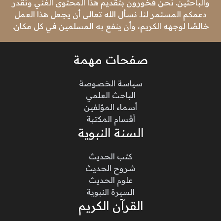
والباحثين. نحن فخورون بتقديم هذا المحتوى الغني ونقدر
دعمكم المستمر لنا. نسأل الله تعالى أن يجعل هذا العمل
خالصًا لوجهه الكريم، وأن ينفع به المسلمين في كل مكان.
صفحات مهمة
سياسة الخصوصة
الباحث العلمي
أسماء المؤلفين
أقسام المكتبة
السنة النبوية
كتب الحديث
شروح الحديث
علوم الحديث
السيرة النبوية
القرآن الكريم