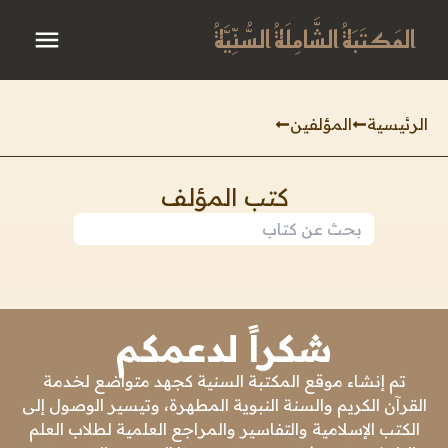
المَكتَبَةُ الشَّامِلَةُ السُّنِّيَّةُ
الرئيسية
المؤلفين
كتب المؤلف
شكراً لدعمكم
تم إنشاء موقع المكتبة السنية كجهد متواضع لخدمة
القرآن الكريم والسنة النبوية المطهرة، وتيسير الوصول إلى
الكتب الإسلامية والتفاسير والمراجع العلمية لطلاب العلم