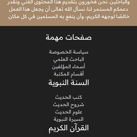
والباحثين. نحن فخورون بتقديم هذا المحتوى الغني ونقدر
دعمكم المستمر لنا. نسأل الله تعالى أن يجعل هذا العمل
خالصًا لوجهه الكريم، وأن ينفع به المسلمين في كل مكان.
صفحات مهمة
سياسة الخصوصة
الباحث العلمي
أسماء المؤلفين
أقسام المكتبة
السنة النبوية
كتب الحديث
شروح الحديث
علوم الحديث
السيرة النبوية
القرآن الكريم