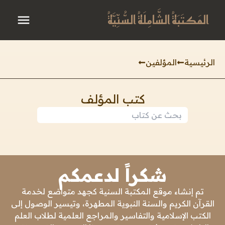
المَكتَبَةُ الشَّامِلَةُ السُّنِّيَّةُ
الرئيسية
المؤلفين
كتب المؤلف
شكراً لدعمكم
تم إنشاء موقع المكتبة السنية كجهد متواضع لخدمة
القرآن الكريم والسنة النبوية المطهرة، وتيسير الوصول إلى
الكتب الإسلامية والتفاسير والمراجع العلمية لطلاب العلم