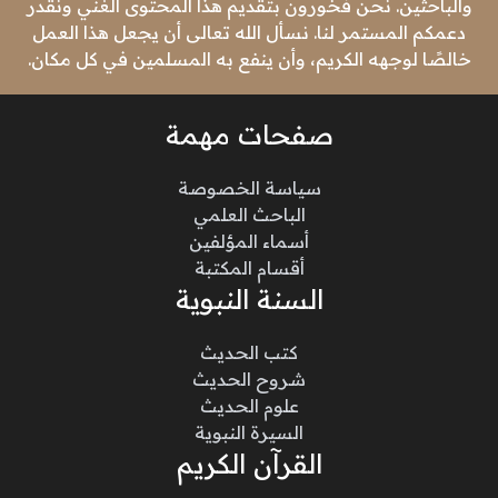
والباحثين. نحن فخورون بتقديم هذا المحتوى الغني ونقدر
دعمكم المستمر لنا. نسأل الله تعالى أن يجعل هذا العمل
خالصًا لوجهه الكريم، وأن ينفع به المسلمين في كل مكان.
صفحات مهمة
سياسة الخصوصة
الباحث العلمي
أسماء المؤلفين
أقسام المكتبة
السنة النبوية
كتب الحديث
شروح الحديث
علوم الحديث
السيرة النبوية
القرآن الكريم