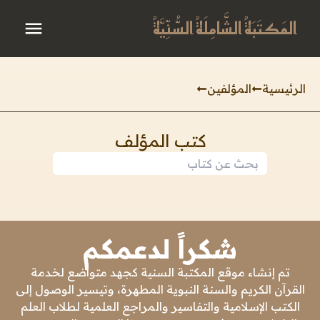
المَكتَبَةُ الشَّامِلَةُ السُّنِّيَّةُ
الرئيسية
المؤلفين
كتب المؤلف
شكراً لدعمكم
تم إنشاء موقع المكتبة السنية كجهد متواضع لخدمة
القرآن الكريم والسنة النبوية المطهرة، وتيسير الوصول إلى
الكتب الإسلامية والتفاسير والمراجع العلمية لطلاب العلم