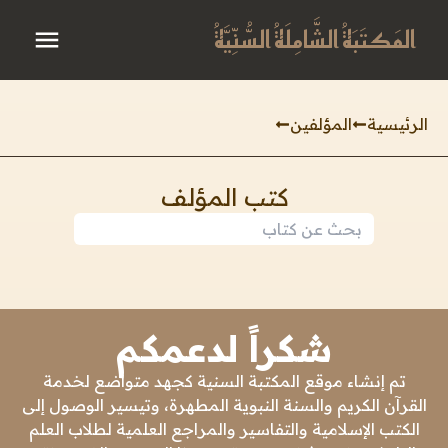
المَكتَبَةُ الشَّامِلَةُ السُّنِّيَّةُ
الرئيسية
المؤلفين
كتب المؤلف
شكراً لدعمكم
تم إنشاء موقع المكتبة السنية كجهد متواضع لخدمة
القرآن الكريم والسنة النبوية المطهرة، وتيسير الوصول إلى
الكتب الإسلامية والتفاسير والمراجع العلمية لطلاب العلم