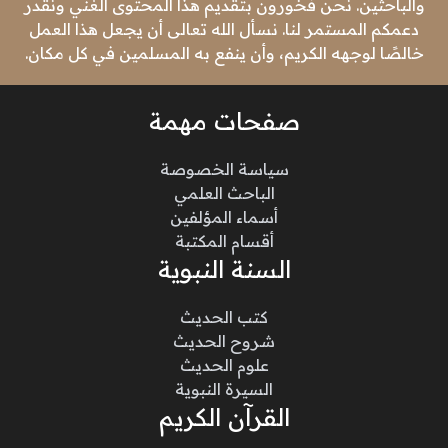
والباحثين. نحن فخورون بتقديم هذا المحتوى الغني ونقدر
دعمكم المستمر لنا. نسأل الله تعالى أن يجعل هذا العمل
خالصًا لوجهه الكريم، وأن ينفع به المسلمين في كل مكان.
صفحات مهمة
سياسة الخصوصة
الباحث العلمي
أسماء المؤلفين
أقسام المكتبة
السنة النبوية
كتب الحديث
شروح الحديث
علوم الحديث
السيرة النبوية
القرآن الكريم