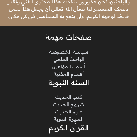
والباحثين. نحن فخورون بتقديم هذا المحتوى الغني ونقدر
دعمكم المستمر لنا. نسأل الله تعالى أن يجعل هذا العمل
خالصًا لوجهه الكريم، وأن ينفع به المسلمين في كل مكان.
صفحات مهمة
سياسة الخصوصة
الباحث العلمي
أسماء المؤلفين
أقسام المكتبة
السنة النبوية
كتب الحديث
شروح الحديث
علوم الحديث
السيرة النبوية
القرآن الكريم