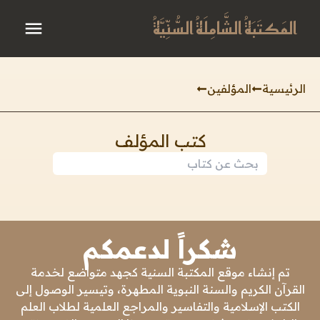
المَكتَبَةُ الشَّامِلَةُ السُّنِّيَّةُ
الرئيسية
المؤلفين
كتب المؤلف
شكراً لدعمكم
تم إنشاء موقع المكتبة السنية كجهد متواضع لخدمة
القرآن الكريم والسنة النبوية المطهرة، وتيسير الوصول إلى
الكتب الإسلامية والتفاسير والمراجع العلمية لطلاب العلم