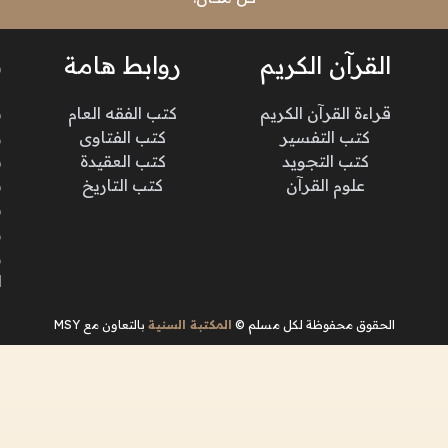
القرآن الكريم
روابط هامة
ن
قراءة القرآن الكريم
كتب الفقه العام
م
كتب التفسير
كتب الفتاوى
و
كتب التجويد
كتب العقيدة
ن
علوم القرآن
كتب التاريخ
م
م
و
و
ا
الحقوق محفوظة لكل مسلم ©
المكتبة السنية
بالتعاون مع MSY