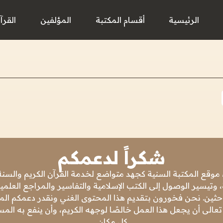
الرئيسية
أقسام المكتبة
المؤلفين
القرآ
شكراً لدعمكم
 موقع المكتبة السنية كجهد متواضع لخدمة القرآن الكريم والسنة 
 وتيسير الوصول إلى الكتب الإسلامية والتفاسير والمراجع العلمي
باحثين. نحن فخورون بتقديم هذا المحتوى الغني ونقدر دعمكم المس
تعالى أن يجعل هذا العمل خالصًا لوجهه الكريم، وأن ينفع به ال
كل مكان.