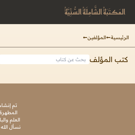
المَكتَبَةُ الشَّامِلَةُ السُّنِّيَّةُ
الرئيسية
المؤلفين
كتب المؤلف
تم إنشاء
المطهرة،
العلم وال
نسأل الله 