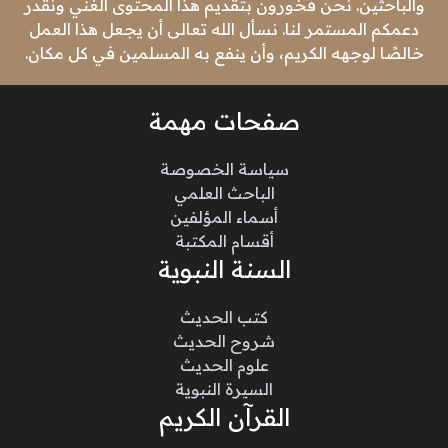
والباحثين. نحن فخورون بتقديم هذا المحتوى الغني ونقدر
دعمكم المستمر لنا. نسأل الله تعالى أن يجعل هذا العمل
خالصًا لوجهه الكريم، وأن ينفع به المسلمين في كل مكان.
صفحات مهمة
سياسة الخصوصة
الباحث العلمي
أسماء المؤلفين
أقسام المكتبة
السنة النبوية
كتب الحديث
شروح الحديث
علوم الحديث
السيرة النبوية
القرآن الكريم