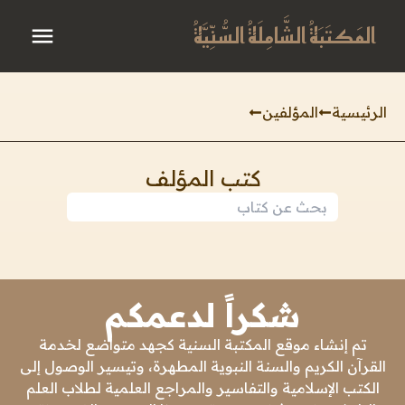
المَكتَبَةُ الشَّامِلَةُ السُّنِّيَّةُ
الرئيسية
المؤلفين
كتب المؤلف
شكراً لدعمكم
تم إنشاء موقع المكتبة السنية كجهد متواضع لخدمة
القرآن الكريم والسنة النبوية المطهرة، وتيسير الوصول إلى
الكتب الإسلامية والتفاسير والمراجع العلمية لطلاب العلم