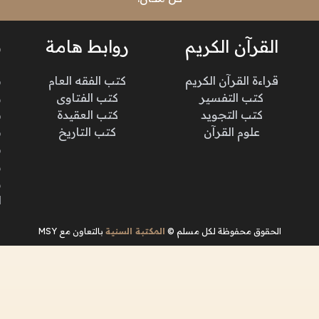
القرآن الكريم
روابط هامة
ن
قراءة القرآن الكريم
كتب الفقه العام
م
كتب التفسير
كتب الفتاوى
و
كتب التجويد
كتب العقيدة
ن
علوم القرآن
كتب التاريخ
م
م
و
و
ا
الحقوق محفوظة لكل مسلم ©
المكتبة السنية
بالتعاون مع MSY