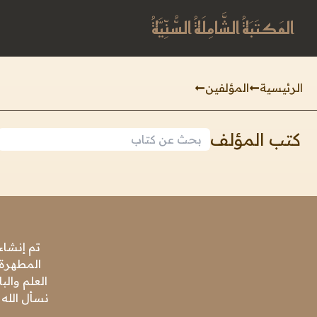
المَكتَبَةُ الشَّامِلَةُ السُّنِّيَّةُ
الرئيسية
المؤلفين
كتب المؤلف
تم إنشاء
المطهرة،
العلم وال
نسأل الله 