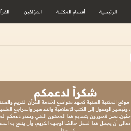
الرئيسية
أقسام المكتبة
المؤلفين
القرآ
شكراً لدعمكم
 موقع المكتبة السنية كجهد متواضع لخدمة القرآن الكريم والسنة 
 وتيسير الوصول إلى الكتب الإسلامية والتفاسير والمراجع العلمي
باحثين. نحن فخورون بتقديم هذا المحتوى الغني ونقدر دعمكم المس
تعالى أن يجعل هذا العمل خالصًا لوجهه الكريم، وأن ينفع به ال
كل مكان.