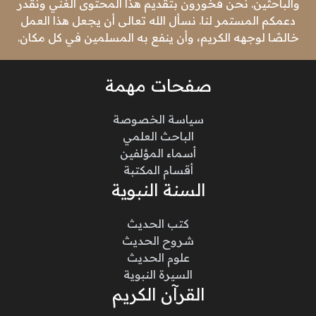
والباحثين. نحن فخورون بتقديم هذا المحتوى الغني ونقدر
دعمكم المستمر لنا. نسأل الله تعالى أن يجعل هذا العمل
خالصًا لوجهه الكريم، وأن ينفع به المسلمين في كل مكان.
صفحات مهمة
سياسة الخصوصة
الباحث العلمي
أسماء المؤلفين
أقسام المكتبة
السنة النبوية
كتب الحديث
شروح الحديث
علوم الحديث
السيرة النبوية
القرآن الكريم