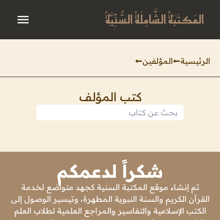
المَكتَبَةُ الشَّامِلَةُ السُّنِّيَّةُ
الرئيسية
المؤلفين
كتب المؤلف
شكراً لدعمكم
تم إنشاء موقع المكتبة السنية كجهد متواضع لخدمة
القرآن الكريم والسنة النبوية المطهرة، وتيسير الوصول إلى
الكتب الإسلامية والتفاسير والمراجع العلمية لطلاب العلم