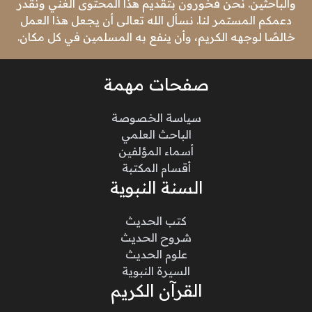
والباحثين. نحن فخورون بتقديم هذا المحتوى الغني ونقدر
دعمكم المستمر لنا. نسأل الله تعالى أن يجعل هذا العمل
خالصًا لوجهه الكريم، وأن ينفع به المسلمين في كل مكان.
صفحات مهمة
سياسة الخصوصة
الباحث العلمي
أسماء المؤلفين
أقسام المكتبة
السنة النبوية
كتب الحديث
شروح الحديث
علوم الحديث
السيرة النبوية
القرآن الكريم