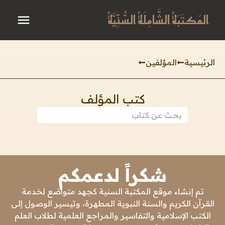
المَكتَبَةُ الشَّامِلَةُ السُّنِّيَّةُ
الرئيسية
المؤلفين
كتب المؤلف
شكراً لدعمكم
تم إنشاء موقع المكتبة السنية كجهد متواضع لخدمة
القرآن الكريم والسنة النبوية المطهرة، وتيسير الوصول إلى
الكتب الإسلامية والتفاسير والمراجع العلمية لطلاب العلم