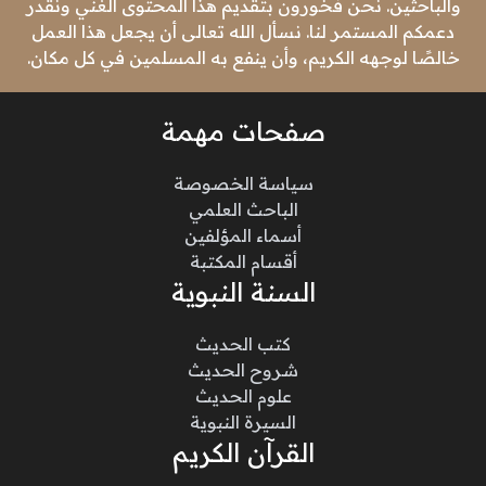
والباحثين. نحن فخورون بتقديم هذا المحتوى الغني ونقدر
دعمكم المستمر لنا. نسأل الله تعالى أن يجعل هذا العمل
خالصًا لوجهه الكريم، وأن ينفع به المسلمين في كل مكان.
صفحات مهمة
سياسة الخصوصة
الباحث العلمي
أسماء المؤلفين
أقسام المكتبة
السنة النبوية
كتب الحديث
شروح الحديث
علوم الحديث
السيرة النبوية
القرآن الكريم