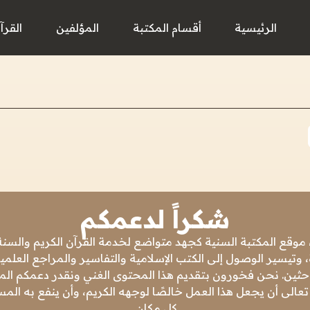
الرئيسية
أقسام المكتبة
المؤلفين
القرآ
شكراً لدعمكم
 موقع المكتبة السنية كجهد متواضع لخدمة القرآن الكريم والسنة 
 وتيسير الوصول إلى الكتب الإسلامية والتفاسير والمراجع العلمي
باحثين. نحن فخورون بتقديم هذا المحتوى الغني ونقدر دعمكم المس
تعالى أن يجعل هذا العمل خالصًا لوجهه الكريم، وأن ينفع به ال
كل مكان.