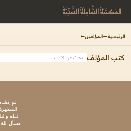
المَكتَبَةُ الشَّامِلَةُ السُّنِّيَّةُ
الرئيسية
المؤلفين
كتب المؤلف
تم إنشاء
المطهرة،
العلم وال
نسأل الله 