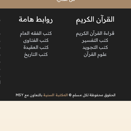
القرآن الكريم
روابط هامة
ن
قراءة القرآن الكريم
كتب الفقه العام
م
كتب التفسير
كتب الفتاوى
و
كتب التجويد
كتب العقيدة
ن
علوم القرآن
كتب التاريخ
م
م
و
و
ا
الحقوق محفوظة لكل مسلم ©
المكتبة السنية
بالتعاون مع MSY