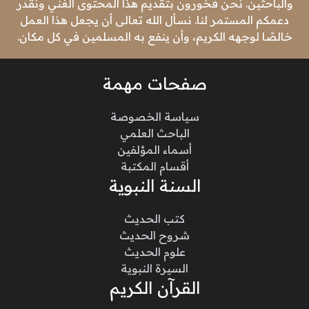
والباحثين. نحن فخورون بتقديم هذا المحتوى الغني ونقدر
دعمكم المستمر لنا. نسأل الله تعالى أن يجعل هذا العمل
خالصًا لوجهه الكريم، وأن ينفع به المسلمين في كل مكان.
صفحات مهمة
سياسة الخصوصة
الباحث العلمي
أسماء المؤلفين
أقسام المكتبة
السنة النبوية
كتب الحديث
شروح الحديث
علوم الحديث
السيرة النبوية
القرآن الكريم