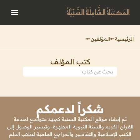
المَكتَبَةُ الشَّامِلَةُ السُّنِّيَّةُ
الرئيسية
المؤلفين
كتب المؤلف
شكراً لدعمكم
تم إنشاء موقع المكتبة السنية كجهد متواضع لخدمة
القرآن الكريم والسنة النبوية المطهرة، وتيسير الوصول إلى
الكتب الإسلامية والتفاسير والمراجع العلمية لطلاب العلم