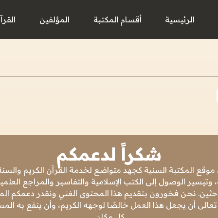
الرئيسية
أقسام المكتبة
المؤلفين
القرآ
شكراً لدعمكم
 موقع المكتبة السنية كجهد متواضع لخدمة القرآن الكريم والسنة 
 وتيسير الوصول إلى الكتب الإسلامية والتفاسير والمراجع العلمي
باحثين. نحن فخورون بتقديم هذا المحتوى الغني ونقدر دعمكم المس
تعالى أن يجعل هذا العمل خالصًا لوجهه الكريم، وأن ينفع به ال
كل مكان.