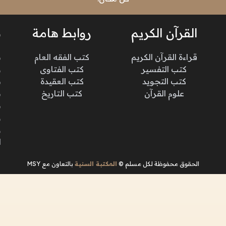
القرآن الكريم
روابط هامة
ن
قراءة القرآن الكريم
كتب الفقه العام
م
كتب التفسير
كتب الفتاوى
و
كتب التجويد
كتب العقيدة
ن
علوم القرآن
كتب التاريخ
م
م
و
و
ا
الحقوق محفوظة لكل مسلم ©
المكتبة السنية
بالتعاون مع MSY