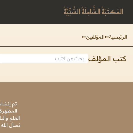
المَكتَبَةُ الشَّامِلَةُ السُّنِّيَّةُ
الرئيسية
المؤلفين
كتب المؤلف
تم إنشاء
المطهرة،
العلم وال
نسأل الله 