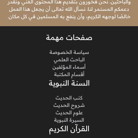
والباحثين. نحن فخورون بتقديم هذا المحتوى الغني ونقدر
دعمكم المستمر لنا. نسأل الله تعالى أن يجعل هذا العمل
خالصًا لوجهه الكريم، وأن ينفع به المسلمين في كل مكان.
صفحات مهمة
سياسة الخصوصة
الباحث العلمي
أسماء المؤلفين
أقسام المكتبة
السنة النبوية
كتب الحديث
شروح الحديث
علوم الحديث
السيرة النبوية
القرآن الكريم