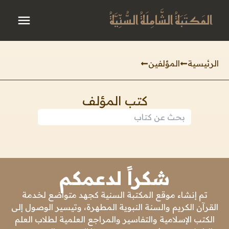
المَكتَبَةُ الشَّامِلَةُ السُّنِّيَّةُ
الرئيسية
المؤلفين
كتب المؤلف
شكراً لدعمكم
تم إنشاء موقع المكتبة السنية كجهد متواضع لخدمة
القرآن الكريم والسنة النبوية المطهرة، وتيسير الوصول إلى
الكتب الإسلامية والتفاسير والمراجع العلمية لطلاب العلم