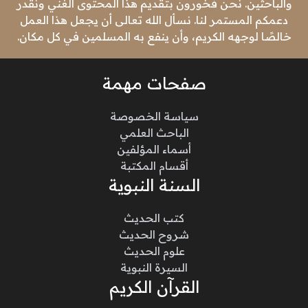
والباحثين. نحن فخورون بتقديم هذا المحتوى الغني ونقدر
دعمكم المستمر لنا. نسأل الله تعالى أن يجعل هذا العمل
خالصًا لوجهه الكريم، وأن ينفع به المسلمين في كل مكان.
صفحات مهمة
سياسة الخصوصة
الباحث العلمي
أسماء المؤلفين
أقسام المكتبة
السنة النبوية
كتب الحديث
شروح الحديث
علوم الحديث
السيرة النبوية
القرآن الكريم