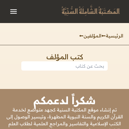
المَكتَبَةُ الشَّامِلَةُ السُّنِّيَّةُ
الرئيسية
المؤلفين
كتب المؤلف
شكراً لدعمكم
تم إنشاء موقع المكتبة السنية كجهد متواضع لخدمة
القرآن الكريم والسنة النبوية المطهرة، وتيسير الوصول إلى
الكتب الإسلامية والتفاسير والمراجع العلمية لطلاب العلم