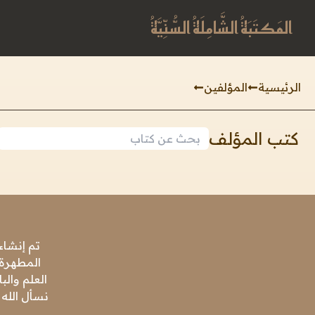
المَكتَبَةُ الشَّامِلَةُ السُّنِّيَّةُ
الرئيسية
المؤلفين
كتب المؤلف
تم إنشاء
المطهرة،
العلم وال
نسأل الله 