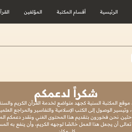
الرئيسية
أقسام المكتبة
المؤلفين
القرآ
شكراً لدعمكم
 موقع المكتبة السنية كجهد متواضع لخدمة القرآن الكريم والسنة 
 وتيسير الوصول إلى الكتب الإسلامية والتفاسير والمراجع العلمي
باحثين. نحن فخورون بتقديم هذا المحتوى الغني ونقدر دعمكم المس
تعالى أن يجعل هذا العمل خالصًا لوجهه الكريم، وأن ينفع به ال
كل مكان.