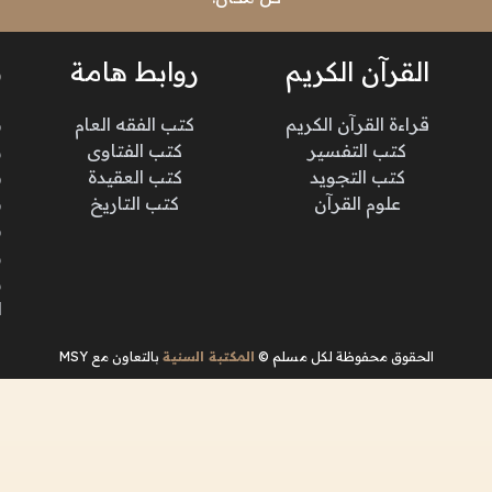
القرآن الكريم
روابط هامة
ن
قراءة القرآن الكريم
كتب الفقه العام
م
كتب التفسير
كتب الفتاوى
و
كتب التجويد
كتب العقيدة
ن
علوم القرآن
كتب التاريخ
م
م
و
و
ا
الحقوق محفوظة لكل مسلم ©
المكتبة السنية
بالتعاون مع MSY