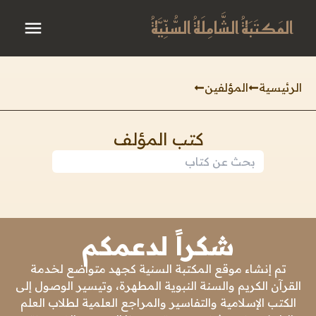
المَكتَبَةُ الشَّامِلَةُ السُّنِّيَّةُ
الرئيسية
المؤلفين
كتب المؤلف
شكراً لدعمكم
تم إنشاء موقع المكتبة السنية كجهد متواضع لخدمة
القرآن الكريم والسنة النبوية المطهرة، وتيسير الوصول إلى
الكتب الإسلامية والتفاسير والمراجع العلمية لطلاب العلم