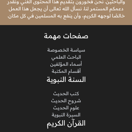
والباحثين. نحن فخورون بتقديم هذا المحتوى الغني ونقدر
دعمكم المستمر لنا. نسأل الله تعالى أن يجعل هذا العمل
خالصًا لوجهه الكريم، وأن ينفع به المسلمين في كل مكان.
صفحات مهمة
سياسة الخصوصة
الباحث العلمي
أسماء المؤلفين
أقسام المكتبة
السنة النبوية
كتب الحديث
شروح الحديث
علوم الحديث
السيرة النبوية
القرآن الكريم