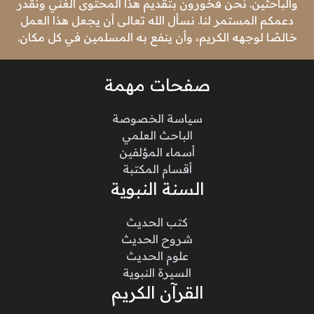
والباحثين. نحن فخورون بتقديم هذا المحتوى الغني ونقدر
دعمكم المستمر لنا. نسأل الله تعالى أن يجعل هذا العمل
خالصًا لوجهه الكريم، وأن ينفع به المسلمين في كل مكان.
صفحات مهمة
سياسة الخصوصة
الباحث العلمي
أسماء المؤلفين
أقسام المكتبة
السنة النبوية
كتب الحديث
شروح الحديث
علوم الحديث
السيرة النبوية
القرآن الكريم