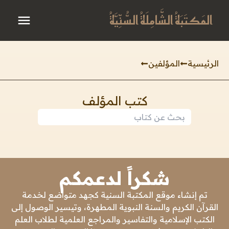
المَكتَبَةُ الشَّامِلَةُ السُّنِّيَّةُ
الرئيسية
المؤلفين
كتب المؤلف
شكراً لدعمكم
تم إنشاء موقع المكتبة السنية كجهد متواضع لخدمة
القرآن الكريم والسنة النبوية المطهرة، وتيسير الوصول إلى
الكتب الإسلامية والتفاسير والمراجع العلمية لطلاب العلم