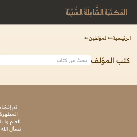
المَكتَبَةُ الشَّامِلَةُ السُّنِّيَّةُ
الرئيسية
المؤلفين
كتب المؤلف
تم إنشاء
المطهرة،
العلم وال
نسأل الله 