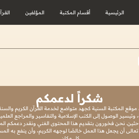
الرئيسية
أقسام المكتبة
المؤلفين
القرآ
شكراً لدعمكم
 موقع المكتبة السنية كجهد متواضع لخدمة القرآن الكريم والسنة 
 وتيسير الوصول إلى الكتب الإسلامية والتفاسير والمراجع العلمي
باحثين. نحن فخورون بتقديم هذا المحتوى الغني ونقدر دعمكم المس
تعالى أن يجعل هذا العمل خالصًا لوجهه الكريم، وأن ينفع به ال
كل مكان.