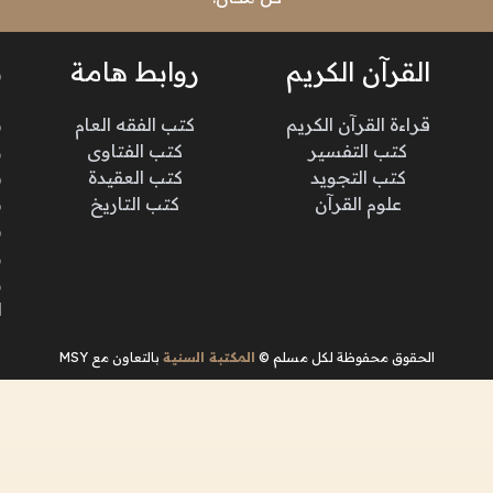
القرآن الكريم
روابط هامة
ن
قراءة القرآن الكريم
كتب الفقه العام
م
كتب التفسير
كتب الفتاوى
و
كتب التجويد
كتب العقيدة
ن
علوم القرآن
كتب التاريخ
م
م
و
و
ا
الحقوق محفوظة لكل مسلم ©
المكتبة السنية
بالتعاون مع MSY