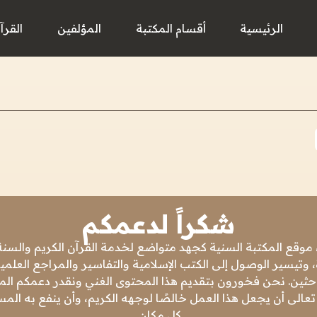
الرئيسية
أقسام المكتبة
المؤلفين
القرآ
شكراً لدعمكم
 موقع المكتبة السنية كجهد متواضع لخدمة القرآن الكريم والسنة 
 وتيسير الوصول إلى الكتب الإسلامية والتفاسير والمراجع العلمي
باحثين. نحن فخورون بتقديم هذا المحتوى الغني ونقدر دعمكم المس
تعالى أن يجعل هذا العمل خالصًا لوجهه الكريم، وأن ينفع به ال
كل مكان.