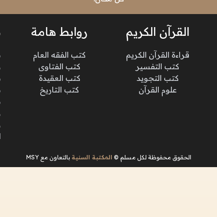
القرآن الكريم
روابط هامة
ن
قراءة القرآن الكريم
كتب الفقه العام
م
كتب التفسير
كتب الفتاوى
و
كتب التجويد
كتب العقيدة
ن
علوم القرآن
كتب التاريخ
م
م
و
و
ا
الحقوق محفوظة لكل مسلم ©
المكتبة السنية
بالتعاون مع MSY