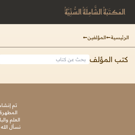
المَكتَبَةُ الشَّامِلَةُ السُّنِّيَّةُ
الرئيسية
المؤلفين
كتب المؤلف
تم إنشاء
المطهرة،
العلم وال
نسأل الله 