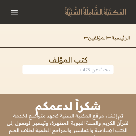
المَكتَبَةُ الشَّامِلَةُ السُّنِّيَّةُ
الرئيسية
المؤلفين
كتب المؤلف
شكراً لدعمكم
تم إنشاء موقع المكتبة السنية كجهد متواضع لخدمة
القرآن الكريم والسنة النبوية المطهرة، وتيسير الوصول إلى
الكتب الإسلامية والتفاسير والمراجع العلمية لطلاب العلم