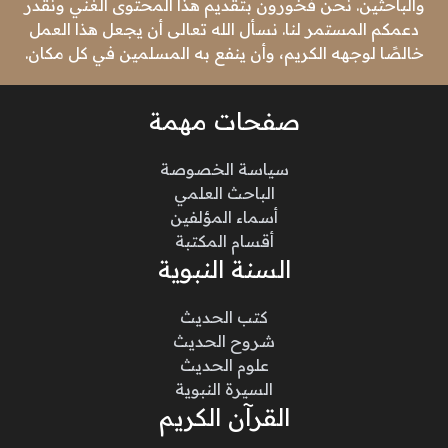
والباحثين. نحن فخورون بتقديم هذا المحتوى الغني ونقدر
دعمكم المستمر لنا. نسأل الله تعالى أن يجعل هذا العمل
خالصًا لوجهه الكريم، وأن ينفع به المسلمين في كل مكان.
صفحات مهمة
سياسة الخصوصة
الباحث العلمي
أسماء المؤلفين
أقسام المكتبة
السنة النبوية
كتب الحديث
شروح الحديث
علوم الحديث
السيرة النبوية
القرآن الكريم