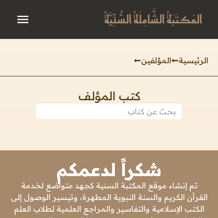
المَكتَبَةُ الشَّامِلَةُ السُّنِّيَّةُ
الرئيسية
المؤلفين
كتب المؤلف
شكراً لدعمكم
تم إنشاء موقع المكتبة السنية كجهد متواضع لخدمة
القرآن الكريم والسنة النبوية المطهرة، وتيسير الوصول إلى
الكتب الإسلامية والتفاسير والمراجع العلمية لطلاب العلم