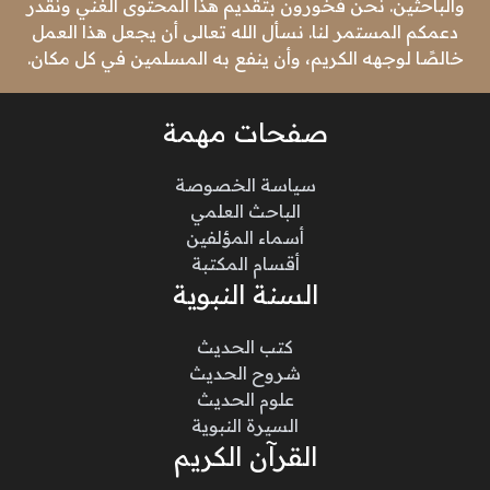
والباحثين. نحن فخورون بتقديم هذا المحتوى الغني ونقدر
دعمكم المستمر لنا. نسأل الله تعالى أن يجعل هذا العمل
خالصًا لوجهه الكريم، وأن ينفع به المسلمين في كل مكان.
صفحات مهمة
سياسة الخصوصة
الباحث العلمي
أسماء المؤلفين
أقسام المكتبة
السنة النبوية
كتب الحديث
شروح الحديث
علوم الحديث
السيرة النبوية
القرآن الكريم