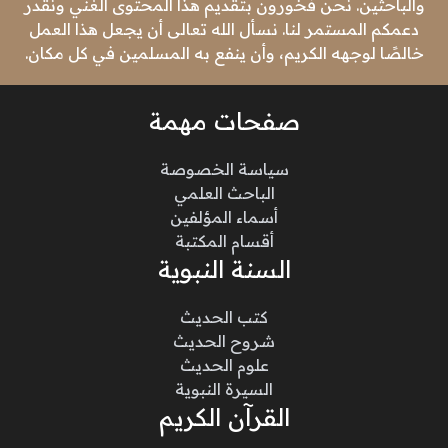
والباحثين. نحن فخورون بتقديم هذا المحتوى الغني ونقدر
دعمكم المستمر لنا. نسأل الله تعالى أن يجعل هذا العمل
خالصًا لوجهه الكريم، وأن ينفع به المسلمين في كل مكان.
صفحات مهمة
سياسة الخصوصة
الباحث العلمي
أسماء المؤلفين
أقسام المكتبة
السنة النبوية
كتب الحديث
شروح الحديث
علوم الحديث
السيرة النبوية
القرآن الكريم