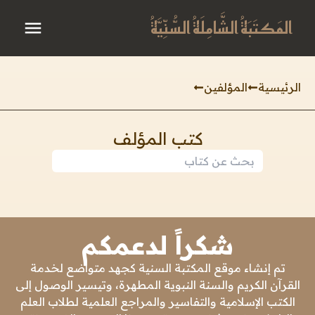
المَكتَبَةُ الشَّامِلَةُ السُّنِّيَّةُ
الرئيسية
المؤلفين
كتب المؤلف
شكراً لدعمكم
تم إنشاء موقع المكتبة السنية كجهد متواضع لخدمة
القرآن الكريم والسنة النبوية المطهرة، وتيسير الوصول إلى
الكتب الإسلامية والتفاسير والمراجع العلمية لطلاب العلم