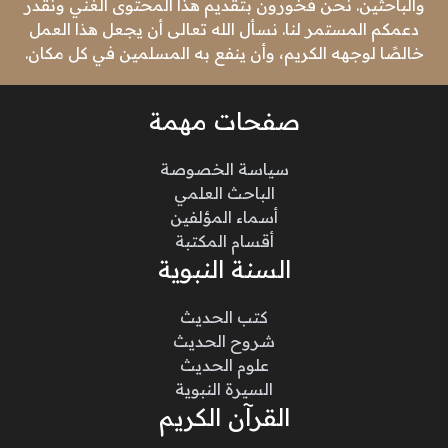
والباحثين. نحن فخورون بتقديم هذا المحتوى الغني ونقدر
دعمكم المستمر لنا. نسأل الله تعالى أن يجعل هذا العمل
خالصًا لوجهه الكريم، وأن ينفع به المسلمين في كل مكان.
صفحات مهمة
سياسة الخصوصة
الباحث العلمي
أسماء المؤلفين
أقسام المكتبة
السنة النبوية
كتب الحديث
شروح الحديث
علوم الحديث
السيرة النبوية
القرآن الكريم