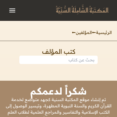
المَكتَبَةُ الشَّامِلَةُ السُّنِّيَّةُ
الرئيسية
المؤلفين
كتب المؤلف
شكراً لدعمكم
تم إنشاء موقع المكتبة السنية كجهد متواضع لخدمة
القرآن الكريم والسنة النبوية المطهرة، وتيسير الوصول إلى
الكتب الإسلامية والتفاسير والمراجع العلمية لطلاب العلم