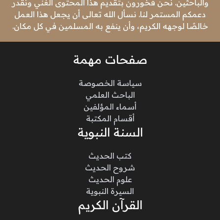
والباحثين. نحن فخورون بتقديم هذا المحتوى الغني ونقدر
دعمكم المستمر لنا. نسأل الله تعالى أن يجعل هذا العمل
خالصًا لوجهه الكريم، وأن ينفع به المسلمين في كل مكان.
صفحات مهمة
سياسة الخصوصة
الباحث العلمي
أسماء المؤلفين
أقسام المكتبة
السنة النبوية
كتب الحديث
شروح الحديث
علوم الحديث
السيرة النبوية
القرآن الكريم