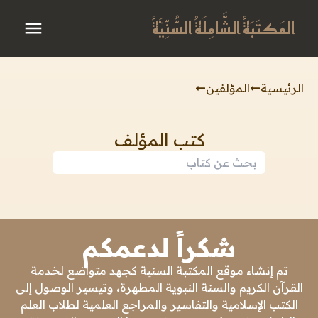
المَكتَبَةُ الشَّامِلَةُ السُّنِّيَّةُ
الرئيسية
المؤلفين
كتب المؤلف
شكراً لدعمكم
تم إنشاء موقع المكتبة السنية كجهد متواضع لخدمة
القرآن الكريم والسنة النبوية المطهرة، وتيسير الوصول إلى
الكتب الإسلامية والتفاسير والمراجع العلمية لطلاب العلم