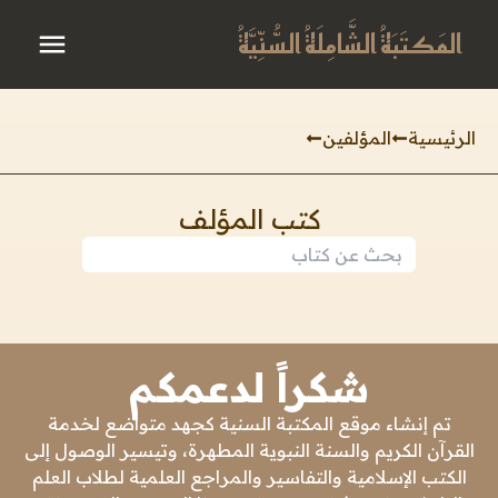
المَكتَبَةُ الشَّامِلَةُ السُّنِّيَّةُ
الرئيسية
المؤلفين
كتب المؤلف
شكراً لدعمكم
تم إنشاء موقع المكتبة السنية كجهد متواضع لخدمة
القرآن الكريم والسنة النبوية المطهرة، وتيسير الوصول إلى
الكتب الإسلامية والتفاسير والمراجع العلمية لطلاب العلم