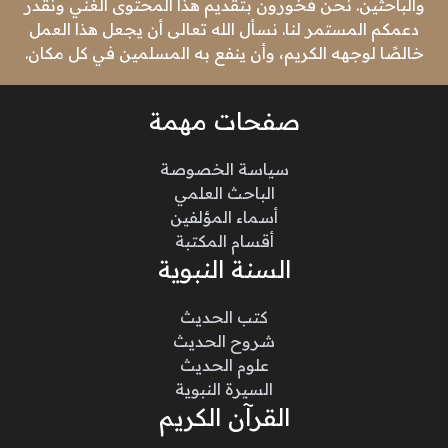
والباحثين. نحن فخورون بتقديم هذا المحتوى الغني ونقدر
دعمكم المستمر لنا. نسأل الله تعالى أن يجعل هذا العمل
خالصًا لوجهه الكريم، وأن ينفع به المسلمين في كل مكان.
صفحات مهمة
سياسة الخصوصة
الباحث العلمي
أسماء المؤلفين
أقسام المكتبة
السنة النبوية
كتب الحديث
شروح الحديث
علوم الحديث
السيرة النبوية
القرآن الكريم