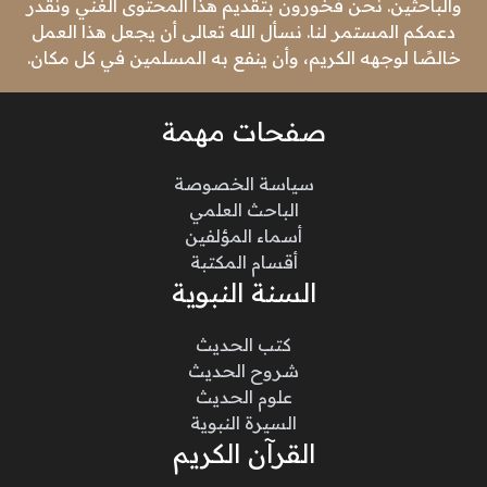
والباحثين. نحن فخورون بتقديم هذا المحتوى الغني ونقدر
دعمكم المستمر لنا. نسأل الله تعالى أن يجعل هذا العمل
خالصًا لوجهه الكريم، وأن ينفع به المسلمين في كل مكان.
صفحات مهمة
سياسة الخصوصة
الباحث العلمي
أسماء المؤلفين
أقسام المكتبة
السنة النبوية
كتب الحديث
شروح الحديث
علوم الحديث
السيرة النبوية
القرآن الكريم