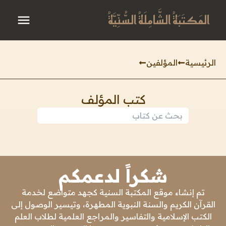
المَكتَبَةُ الشَّامِلَةُ السُّنِّيَّةُ
الرئيسية
المؤلفين
كتب المؤلف
شكراً لدعمكم
تم إنشاء موقع المكتبة السنية كجهد متواضع لخدمة
القرآن الكريم والسنة النبوية المطهرة، وتيسير الوصول إلى
الكتب الإسلامية والتفاسير والمراجع العلمية لطلاب العلم