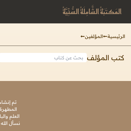
المَكتَبَةُ الشَّامِلَةُ السُّنِّيَّةُ
الرئيسية
المؤلفين
كتب المؤلف
تم إنشاء
المطهرة،
العلم وال
نسأل الله 