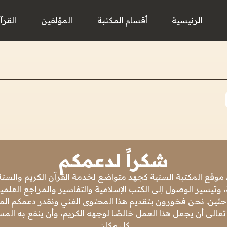
الرئيسية
أقسام المكتبة
المؤلفين
القرآ
شكراً لدعمكم
 موقع المكتبة السنية كجهد متواضع لخدمة القرآن الكريم والسنة 
 وتيسير الوصول إلى الكتب الإسلامية والتفاسير والمراجع العلمي
باحثين. نحن فخورون بتقديم هذا المحتوى الغني ونقدر دعمكم المس
تعالى أن يجعل هذا العمل خالصًا لوجهه الكريم، وأن ينفع به ال
كل مكان.