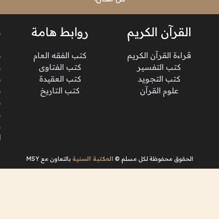
القرآن الكريم
روابط هامة
ن
قراءة القرآن الكريم
كتب الفقه العام
م
كتب التفسير
كتب الفتاوى
و
كتب التجويد
كتب العقيدة
ن
علوم القرآن
كتب التاريخ
م
م
و
و
ا
الحقوق محفوظة لكل مسلم ©
المكتبة السنية
بالتعاون مع MSY