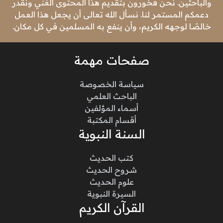
والباحثين. نحن فخورون بتقديم هذا المحتوى الغني ونقدر
دعمكم المستمر لنا. نسأل الله تعالى أن يجعل هذا العمل
خالصًا لوجهه الكريم، وأن ينفع به المسلمين في كل مكان.
صفحات مهمة
سياسة الخصوصة
الباحث العلمي
أسماء المؤلفين
أقسام المكتبة
السنة النبوية
كتب الحديث
شروح الحديث
علوم الحديث
السيرة النبوية
القرآن الكريم