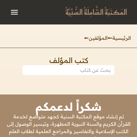
المَكتَبَةُ الشَّامِلَةُ السُّنِّيَّةُ
الرئيسية
المؤلفين
كتب المؤلف
شكراً لدعمكم
تم إنشاء موقع المكتبة السنية كجهد متواضع لخدمة
القرآن الكريم والسنة النبوية المطهرة، وتيسير الوصول إلى
الكتب الإسلامية والتفاسير والمراجع العلمية لطلاب العلم